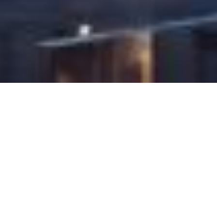
Project:
GLINT - Marketing Visualisierung
Participants:
Kunde: Copro Gruppe
Architektur: Bothmer Architekten
CGI: xoio
3D-Design: Steve Pfaffe, Katrin Binz
Kommunikation/Art Direktion: Bettina Ludwig
Year: