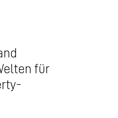
mand
Welten für
erty-