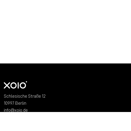
xoio
Schlesische Straße 12
10997 Berlin
info@xoio.de
+49.30.81 61 600 41
Studio
Leistungen
Arbeiten
Kontakt
Impressum