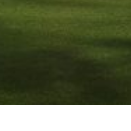
Project:
Villa Podbielskiallee