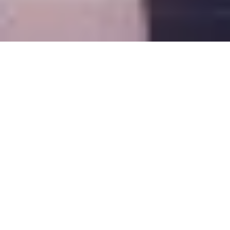
Project:
Hobo Hotel Oslo
Participants:
Kunde/Design: Studio Aisslinger
CGI: xoio
Year:
2025
Task:
Marketingvisualisierung
Scope:
CGI, Postproduction