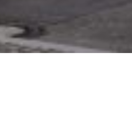
Project:
Haus Friedrichstadt
Participants:
Architektur: Bräunlin Kolb Schälicke Architekten Ingenieure
GmbH
CGI/Konzept: xoio GmbH
Year:
2023