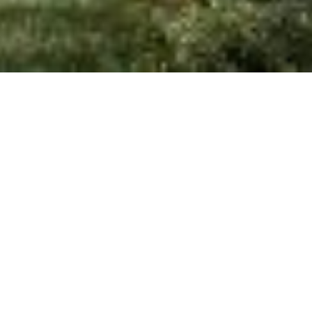
Project:
BRICKS - Berlin
Participants:
Kunde: KHANI.BENEKE Unique Real Estate
Architektur: Axthelm Rolvien Architekten
CGI/Konzept: xoio
Year:
2023
Task:
Marketingvisualisierung